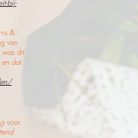
t-bij-
rns &
ag van
n was dit
n en dat
den/
ng voor
ttend