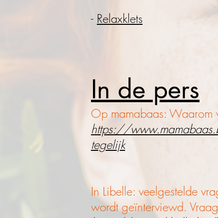
-
Relaxklets
In de pers
Op mamabaas: Waarom vuri
https://www.mamabaas.be/
tegelijk
In Libelle: veelgestelde vr
wordt geïnterviewd. Vraag 8