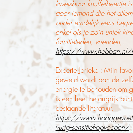
kwetsbaar knuffelbeertje is
door iemand die het allema
ouder eindelijk eens begr
enkel als je zo’n uniek ki
familieleden, vrienden,…
https://www.hebban.nl/re
Experte Jorieke : Mijn favo
geweid wordt aan de zelf
energie te behouden om go
is een heel belangrijk pu
bestaande literatuur.
https://www.hooggevoel
vurig-sensitief-opvoeden/