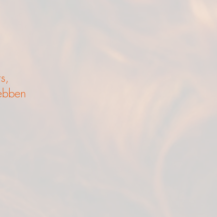
s,
hebben