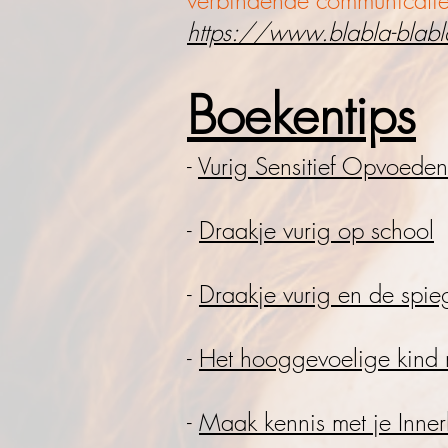
verbindende communicati
https://
www.blabla-blabl
Boekentips
-
Vurig Sensitief Opvoeden
-
Draakje vurig op school
-
Draakje vurig en de spie
-
Het hooggevoelige kind 
-
Maak kennis met je Innerl