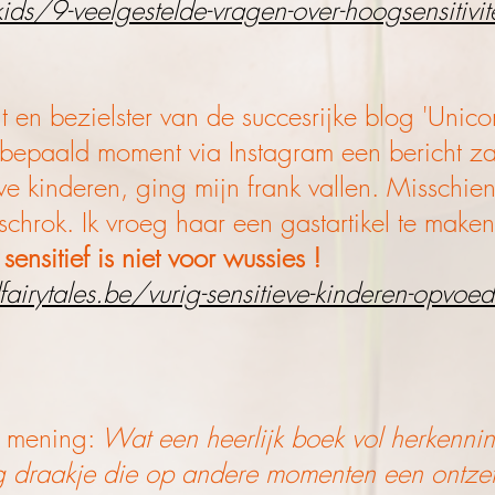
ds/9-veelgestelde-vragen-over-hoogsensitivitei
 en bezielster van de succesrijke blog 'Unico
en bepaald moment via Instagram een bericht z
eve kinderen, ging mijn frank vallen. Misschie
schrok. Ik vroeg haar een gastartikel te make
 sensitief is niet voor wussies !
irytales.be/vurig-sensitieve-kinderen-opvoe
r mening:
Wat een heerlijk boek vol herkenni
ig draakje die op andere momenten een ontze