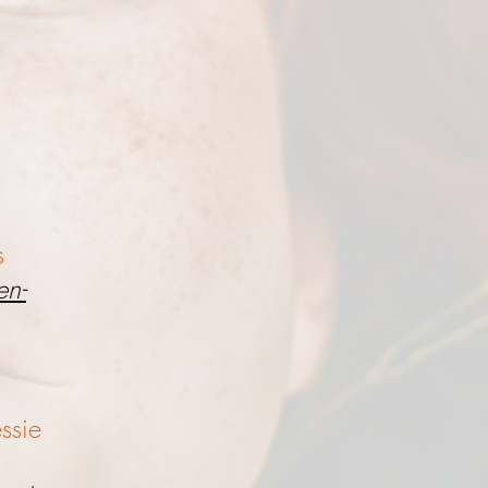
s
en-
essie