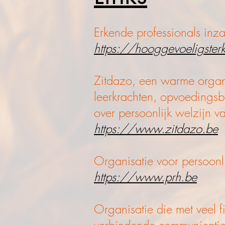
Erkende professionals inzak
https://hooggevoeligster
Zitdazo, een warme organi
leerkrachten, opvoedings
over persoonlijk welzijn v
https://
www.zitdazo.be
Organisatie voor persoonli
https://
www.prh.be
Organisatie die met veel 