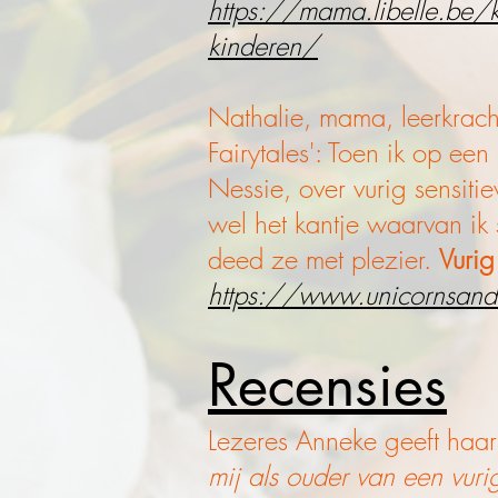
https://mama.libelle.be/ki
kinderen/
Nathalie, mama, leerkracht
Fairytales': Toen ik op e
Nessie, over vurig sensiti
wel het kantje waarvan ik 
deed ze met plezier.
Vurig
https://www.unicornsandfa
Recensies
Lezeres Anneke geeft haa
mij als ouder van een vur