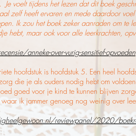
. Je voelt tijdens het lezen dat dit boek gesch
al zelf heeft ervaren en mede daardoor voel j
epen. Ik zou het boek zeker aanraden om te le
ndje hebt, maar ook voor alle leerkrachten, op
censie/anneke-over-vurig-sensitief-opvoeden
riete hoofdstuk is hoofdstuk 5. Een heel hoofd
zorg die je als ouders nodig hebt om voldoe
ed goed voor je kind te kunnen blijven zorg
nt waar ik jammer genoeg nog weinig over lee
igheelgewoon.nl/reviewpanel/2020/boekre