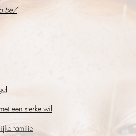
e
a.be/
gel
met een sterke wi
l
ijke familie