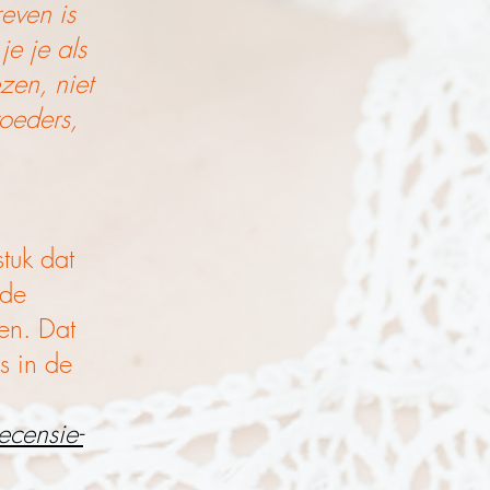
reven is
e je als
zen, niet
voeders,
stuk dat
nde
en. Dat
s in de
censie-