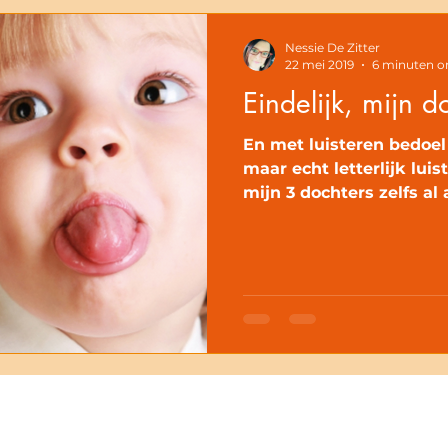
Nessie De Zitter
22 mei 2019
6 minuten o
Eindelijk, mijn do
En met luisteren bedoel
maar echt letterlijk lui
mijn 3 dochters zelfs al a