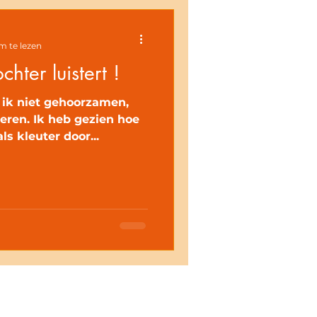
m te lezen
chter luistert !
 ik niet gehoorzamen,
steren. Ik heb gezien hoe
ls kleuter door...