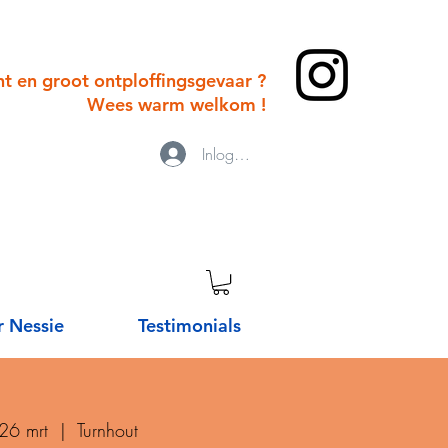
cht en groot ontploffingsgevaar ?
Wees warm welkom !
Inloggen
 Nessie
Testimonials
 26 mrt
  |  
Turnhout