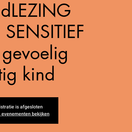
ndLEZING
 SENSITIEF
t gevoelig
tig kind
stratie is afgesloten
 evenementen bekijken