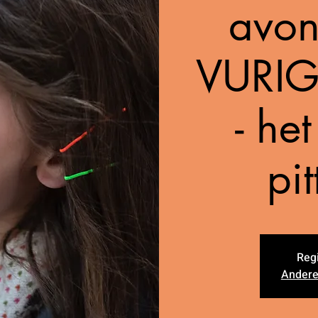
avo
VURIG
- he
pit
Regi
Andere