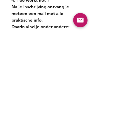
4. Hoe werkt het ?
Na je inschrijving ontvang je
meteen een mail met
alle
praktische info
.
Daarin vind je onder andere:
je
toegang tot de online
leeromgeving
een link naar
Nessie’s agenda
,
zodat je zelf eenvoudig de
kind- en oudersessies kan
inplannen
advies over
hoeveel tijd je
best laat tussen de sessies
uitleg over
Voxer
, de gratis
app waar we samenwerken
Via
Voxer
kan je me makkelijk
bereiken met vragen, updates of
struggles tussendoor.
Ik volg jullie gezin op de voet,
geef gerichte tips en bied