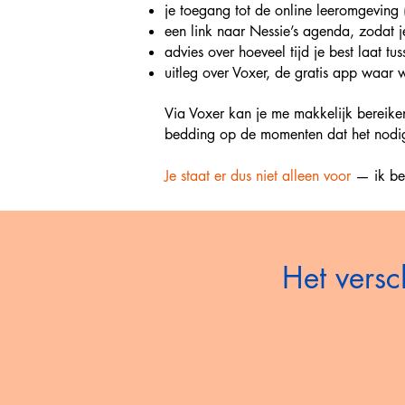
je toegang tot de online leeromgeving 
een link naar Nessie’s agenda, zodat 
advies over hoeveel tijd je best laat tus
uitleg over Voxer, de gratis app waa
Via Voxer kan je me makkelijk bereiken 
bedding op de momenten dat het nodig
Je staat er dus niet alleen voor
— ik ben
Het versc