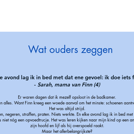
Wat ouders zeggen
e avond lag ik in bed met dat ene gevoel: ik doe iets 
-
Sarah, mama van Finn (4)
Er waren dagen dat ik mezelf opsloot in de badkamer.
lles. Want Finn kreeg een woede aanval om het minste: schoenen aantrek
Het was altijd strijd.
n, negeren, straffen, praten. Niets werkte. En elke avond lag ik in bed met d
 niet nóg een opvoedtrucje. Het was leren kijken naar mijn kind op een an
zijn hoofd en lijf als hij overspoeld raakt.
Maar het allerbelangrijkste?