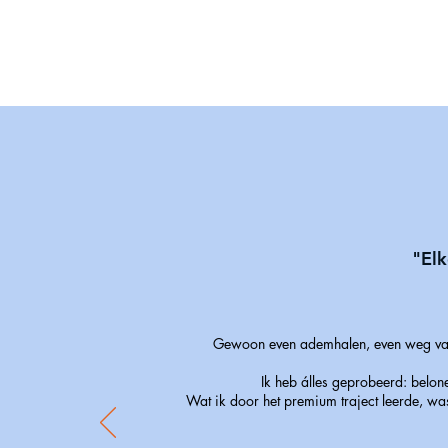
"Elk
Gewoon even ademhalen, even weg van a
Ik heb álles geprobeerd: belone
Wat ik door het premium traject leerde, was