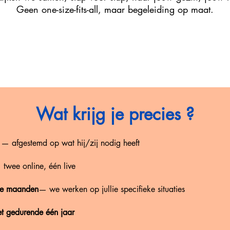
Geen one-size-fits-all, maar begeleiding op maat.
Wat krijg je precies ?
nd — afgestemd op wat hij/zij nodig heeft
— twee online, één live
ie maanden
— we werken op jullie specifieke situaties
t gedurende één jaar