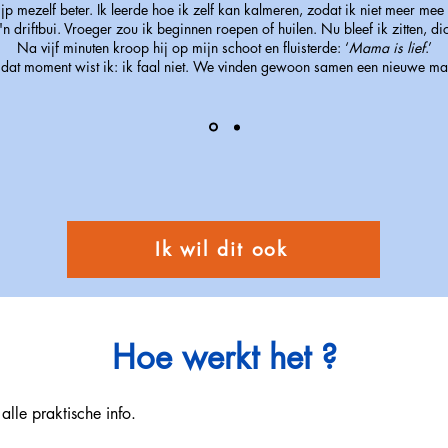
ijp mezelf beter. Ik leerde hoe ik zelf kan kalmeren, zodat ik niet meer mee 
 driftbui. Vroeger zou ik beginnen roepen of huilen. Nu bleef ik zitten, di
Na vijf minuten kroop hij op mijn schoot en fluisterde: ‘
Mama is lief
.’
dat moment wist ik: ik faal niet. We vinden gewoon samen een nieuwe ma
Ik wil dit ook
Hoe werkt het ?
alle praktische info.