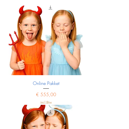
Online Pakket
Prijs
€ 555,00
incl.Btw